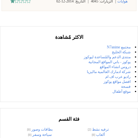
هوايات
|
الزيارات:
4045
|
التاريخ:
2014-12-02
الاكثر مٌشاهدة
مجتمع N7anime
شبكة الخليج
منتدى الدعم والمٌساعدة ليوكوز
يوكوز - باني المواقع المجانية
دروس انشاء المواقع
شركة ادمارك العالمية ماليزيا
راديو عرب اف ام
افضل مواقع يوكوز
فسحة
موقع أطفال
فئة القسم
ترفيه نشط
بطاقات وصور
[0]
[2]
ألعاب
سياحة وسفر
[0]
[0]