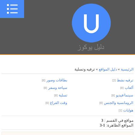
»
» ترفيه وتسلية
الرئيسية
دليل المواقع
ترفيه نشط
بطاقات وصور
[0]
[2]
ألعاب
سياحة وسفر
[0]
[0]
سينما/فيديو
تسلية
[0]
[0]
الرومانسية والجنس
وقت الفراغ
[0]
[0]
هوايات
[1]
مواقع في القسم
:
3
المواقع الظاهرة
:
1-3