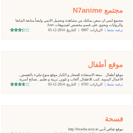
مجتمع N7anime
مجتمع انمي ان سفن يمكنك من مشاهدة وتحميل الانمي وايضاً متابعة المانقا
والروايات ويحوي على قسم مخصص لفيديوهات Amv
ترفيه نشط
|
الزيارات:
6907
|
التاريخ:
2014-12-05
موقع أطفال
موقع أطفال .. متعة الاستفادة للصغار و الكبار موقع منوع مليء بالقصص ,
الاعمال اليدوية, كتب للاطفال, ألعاب و تلوين, تربية و تعليم , نصائح أسرية ..
ترفيه نشط
|
الزيارات:
6763
|
التاريخ:
2014-12-03
فسحة
موقع ثقافي أدبي http://fosseha.ucoz.ae