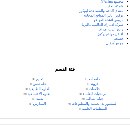
مجتمع N7anime
شبكة الخليج
منتدى الدعم والمٌساعدة ليوكوز
يوكوز - باني المواقع المجانية
دروس انشاء المواقع
شركة ادمارك العالمية ماليزيا
راديو عرب اف ام
افضل مواقع يوكوز
فسحة
موقع أطفال
فئة القسم
جامعات
تعليم
[1]
[0]
تربية
علم نفس
[0]
[0]
خلاصات
العلوم الطبيعية
[0]
[0]
برمجيات للعلماء
العلوم الاجتماعية
[0]
[0]
حياة الطالب
تقنية
[0]
[0]
المنشورات العلمية والمطبوعات
المدارس
[1]
[0]
المنظمات العلمية
[0]