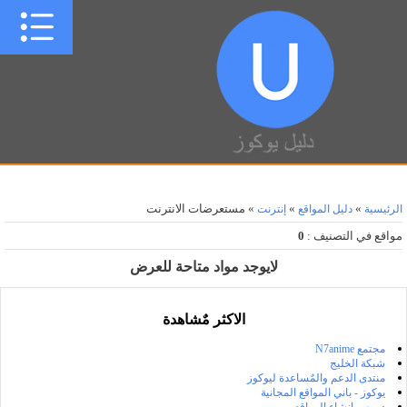
»
»
» مستعرضات الانترنت
الرئيسية
دليل المواقع
إنترنت
مواقع في التصنيف
:
0
لايوجد مواد متاحة للعرض
الاكثر مٌشاهدة
مجتمع N7anime
شبكة الخليج
منتدى الدعم والمٌساعدة ليوكوز
يوكوز - باني المواقع المجانية
دروس انشاء المواقع