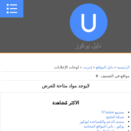
»
»
» لوحات الإعلانات
الرئيسية
دليل المواقع
إنترنت
مواقع في التصنيف
:
0
لايوجد مواد متاحة للعرض
الاكثر مٌشاهدة
مجتمع N7anime
شبكة الخليج
منتدى الدعم والمٌساعدة ليوكوز
يوكوز - باني المواقع المجانية
دروس انشاء المواقع